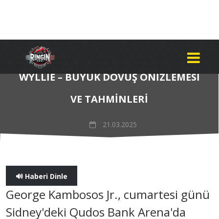
GEORGE KAMBOSOS JR VS JAKE
WYLLIE – BÜYÜK DÖVÜŞ ÖNIZLEMESI
VE TAHMINLERI
21.03.2025
🔊 Haberi Dinle
George Kambosos Jr., cumartesi günü
Sidney'deki Qudos Bank Arena'da