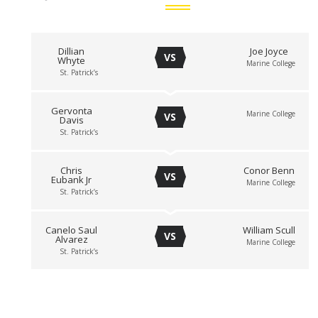
Dillian
Joe Joyce
VS
Whyte
Marine College
St. Patrick’s
Gervonta
Marine College
VS
Davis
St. Patrick’s
Chris
Conor Benn
VS
Eubank Jr
Marine College
St. Patrick’s
Canelo Saul
William Scull
VS
Alvarez
Marine College
St. Patrick’s