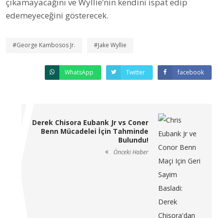
çıkamayacağını ve Wyllie’nin kendini ispat edip
edemeyeceğini gösterecek.
#George Kambosos Jr.
#Jake Wyllie
WhatsApp
Twitter
facebook
Derek Chisora Eubank Jr vs Coner
Benn Mücadelei İçin Tahminde
Bulundu!
Önceki Haber